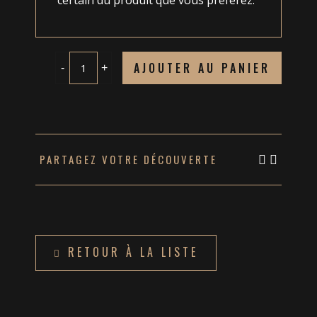
certain du produit que vous préférez.
La
AJOUTER AU PANIER
trilogie
quantity
Share
Share
PARTAGEZ VOTRE DÉCOUVERTE
on
on
Facebo
Twitte
RETOUR À LA LISTE