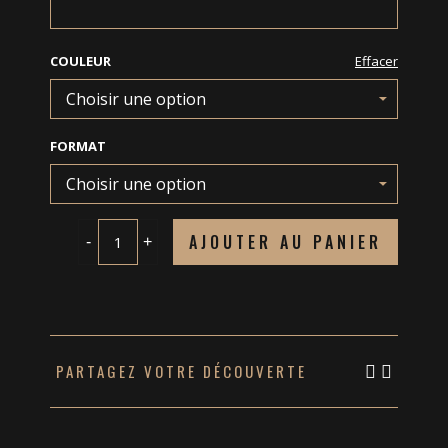
COULEUR
Effacer
FORMAT
Sirop
AJOUTER AU PANIER
en
canne
quantity
Share
Share
PARTAGEZ VOTRE DÉCOUVERTE
on
on
Facebo
Twitte